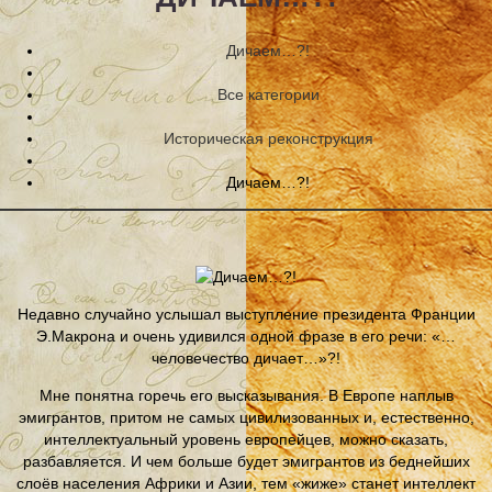
Дичаем…?!
Все категории
Историческая реконструкция
Дичаем…?!
Недавно случайно услышал выступление президента Франции
Э.Макрона и очень удивился одной фразе в его речи: «…
человечество дичает…»?!
Мне понятна горечь его высказывания. В Европе наплыв
эмигрантов, притом не самых цивилизованных и, естественно,
интеллектуальный уровень европейцев, можно сказать,
разбавляется. И чем больше будет эмигрантов из беднейших
слоёв населения Африки и Азии, тем «жиже» станет интеллект