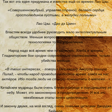
Так вот эта идея придумана и известна ещё со времен Лао Цзы.
«Совершенномудрый, управляя страной, делает сердца
простолюдинов пустыми, а желудки полными»
Лао Цзы. «Дао дэ Цзин»
Властям всегда удобнее руководить мало интеллектуальным
обществом. Меньше вопросов зададут. С современными
технологиями толпа управляема.
Народ надо всё время чем-то занимать. Хлеба и зрелищ!
Гладиаторские бои сродни современным соревнованиям, только
убийства меньше.
«В твоих интересах, - говорил Октавиану Августу танцор
Пилад, - чтобы народ проводил свободное время, глядя на нас,
актёров. Ибо тогда люди не станут помышлять о мятеже…»
Китайские мудрецы были очень близки природе и породившему её
небу. Может, это закономерно и предопределено. И всё это
неизбежные этапы жизни цивилизации.
И закончу двумя, на мой взгляд, очень точными цитатами Джорджа
Бейкера.