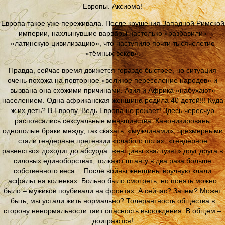
Европы. Аксиома!
Европа такое уже переживала. После крушения Западной Римской
империи, нахлынувшие варвары настолько «разбавили»
«латинскую цивилизацию», что наступило почти тысячелетие
«тёмных веков».
Правда, сейчас время движется гораздо быстрее, но ситуация
очень похожа на повторное «великое переселение народов» и
вызвана она схожими причинами. Азия и Африка «набухают»
населением. Одна африканская женщина родила 40 детей!!! Куда
ж их деть? В Европу. Ведь Европа не рожает! Здесь чересчур
распоясались сексуальные меньшинства. Канонизированы
однополые браки между, так сказать, «мужчинами», чрезмерными
стали гендерные претензии «слабого пола», «гендерное
равенство» доходит до абсурда: женщины «валтузят» друг друга в
силовых единоборствах, толкают штангу в два раза больше
собственного веса… После войны женщины вручную клали
асфальт на коленках. Больно было смотреть, но понять можно
было – мужиков поубивали на фронтах. А сейчас? Зачем? Может
быть, мы устали жить нормально? Толерантность общества в
сторону ненормальности таит опасность вырождения. В общем –
доиграются!