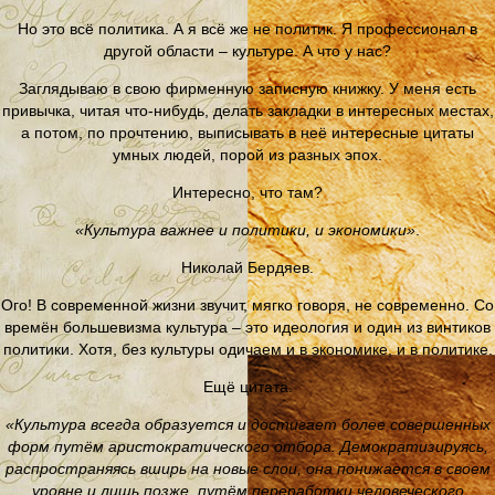
Но это всё политика. А я всё же не политик. Я профессионал в
другой области – культуре. А что у нас?
Заглядываю в свою фирменную записную книжку. У меня есть
привычка, читая что-нибудь, делать закладки в интересных местах,
а потом, по прочтению, выписывать в неё интересные цитаты
умных людей, порой из разных эпох.
Интересно, что там?
«Культура важнее и политики, и экономики»
.
Николай Бердяев.
Ого! В современной жизни звучит, мягко говоря, не современно. Со
времён большевизма культура – это идеология и один из винтиков
политики. Хотя, без культуры одичаем и в экономике, и в политике.
Ещё цитата.
«Культура всегда образуется и достигает более совершенных
форм путём аристократического отбора. Демократизируясь,
распространяясь вширь на новые слои, она понижается в своем
уровне и лишь позже, путём переработки человеческого