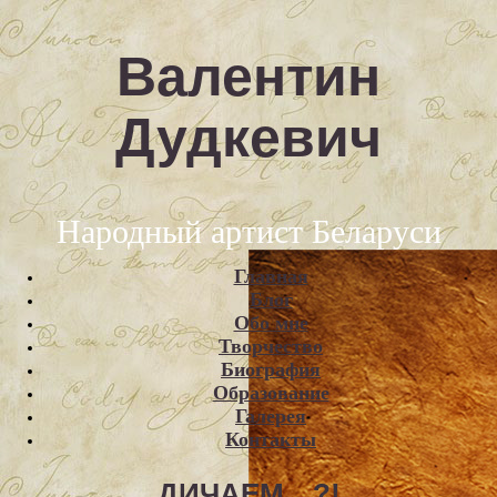
Валентин
Дудкевич
Народный артист Беларуси
Главная
Блог
Обо мне
Творчество
Биография
Образование
Галерея
Контакты
ДИЧАЕМ…?!