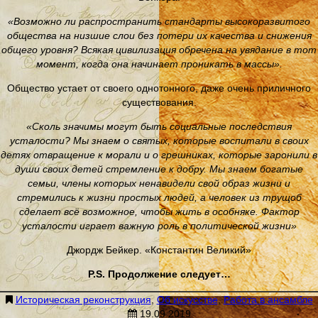
«Возможно ли распространить стандарты высокоразвитого
общества на низшие слои без потери их качества и снижения
общего уровня? Всякая цивилизация обречена на увядание в тот
момент, когда она начинает проникать в массы».
Общество устает от своего однотонного, даже очень приличного
существования.
«Сколь значимы могут быть социальные последствия
усталости? Мы знаем о святых, которые воспитали в своих
детях отвращение к морали и о грешниках, которые заронили в
души своих детей стремление к добру. Мы знаем богатые
семьи, члены которых ненавидели свой образ жизни и
стремились к жизни простых людей, а человек из трущоб
сделает всё возможное, чтобы жить в особняке. Фактор
усталости играет важную роль в политической жизни»
Джордж Бейкер. «Константин Великий»
P.S. Продолжение следует…
Историческая реконструкция
,
Об искусстве
,
Работа в ансамбле
19.09.2019