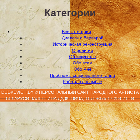
Категории
Все категории
Диалоги с Варварой
Историческая реконструкция
О религии
Об искусстве
Обо всем
Обо мне
Проблемы современного танца
Работа в ансамбле
DUDKEVICH.BY © ПЕРСОНАЛЬНЫЙ САЙТ НАРОДНОГО АРТИСТА
БЕЛАРУСИ ВАЛЕНТИНА ДУДКЕВИЧА, ТЕЛ.:+375 17 284-71-84