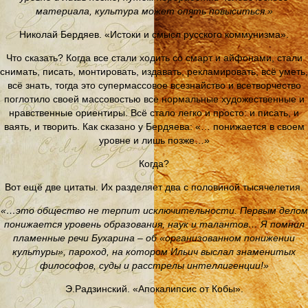
материала, культура может опять повыситься.»
Николай Бердяев. «Истоки и смысл русского коммунизма».
Что сказать? Когда все стали ходить со смарт и айфонами, стали
снимать, писать, монтировать, издавать, рекламировать, всё уметь,
всё знать, тогда это супермассовое всезнайство и всетворчество
поглотило своей массовостью все нормальные художественные и
нравственные ориентиры. Всё стало легко и просто: и писать, и
ваять, и творить. Как сказано у Бердяева: «… понижается в своем
уровне и лишь позже…»
Когда?
Вот ещё две цитаты. Их разделяет два с половиной тысячелетия.
«…это общество не терпит исключительности. Первым делом
понижается уровень образования, наук и талантов… Я помнил
пламенные речи Бухарина – об «организованном понижении
культуры», пароход, на котором Ильич выслал знаменитых
философов, суды и расстрелы интеллигенции!»
Э.Радзинский. «Апокалипсис от Кобы».